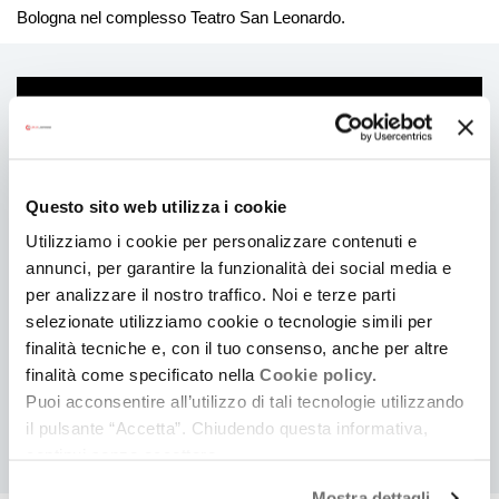
Bologna nel complesso Teatro San Leonardo.
Contatti
Telefono
051.240310
Email
Questo sito web utilizza i cookie
info@aaa-angelica.com; scuolaaa@aaa-angelica.com
Sito web
Utilizziamo i cookie per personalizzare contenuti e
Web
annunci, per garantire la funzionalità dei social media e
FACEBOOK
per analizzare il nostro traffico. Noi e terze parti
selezionate utilizziamo cookie o tecnologie simili per
finalità tecniche e, con il tuo consenso, anche per altre
finalità come specificato nella
Cookie policy.
COSA
Cerca eventi
Cerca rassegne e festival
Puoi acconsentire all’utilizzo di tali tecnologie utilizzando
il pulsante “Accetta”. Chiudendo questa informativa,
continui senza accettare.
Mostra dettagli