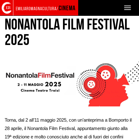
Torna
Cerca
Salta
Salta
cinema
Toggle
emiliaromagnacultura/
alla
nel
ai
al
naviga
home
sito
contenuti
menu
NONANTOLA FILM FESTIVAL
page
principale
2025
Ingrandisci
immagine
Torna, dal 2 all’11 maggio 2025, con un’anteprima a Bomporto il
28 aprile, il Nonantola Film Festival, appuntamento giunto alla
19ª edizione e molto conosciuto anche al di fuori dei confini