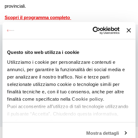
provinciali.
Scopri il programma completo
Contatti
Questo sito web utilizza i cookie
Sito web
Utilizziamo i cookie per personalizzare contenuti e
Web
FACEBOOK
INSTAGRAM
annunci, per garantire la funzionalità dei social media e
per analizzare il nostro traffico. Noi e terze parti
selezionate utilizziamo cookie o tecnologie simili per
finalità tecniche e, con il tuo consenso, anche per altre
COSA
finalità come specificato nella
Cookie policy.
Cerca eventi
Cerca rassegne e festival
Puoi acconsentire all’utilizzo di tali tecnologie utilizzando
il pulsante “Accetta”. Chiudendo questa informativa,
continui senza accettare.
Mostra dettagli