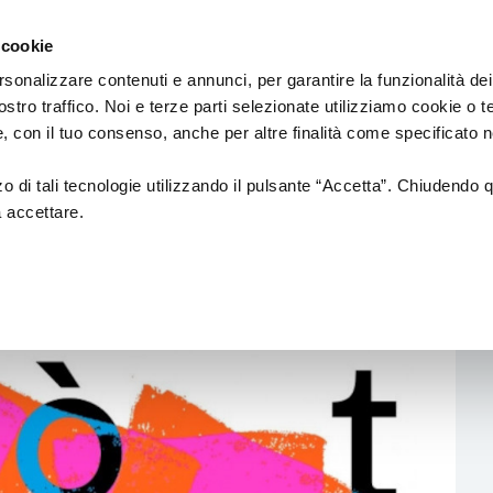
Regione
cinema
Emilia
 cookie
a
Romagna
cura
rsonalizzare contenuti e annunci, per garantire la funzionalità dei
di
ostro traffico. Noi e terze parti selezionate utilizziamo cookie o 
DUZIONE
Assessorato
PROMOZIONE
SALE
 e, con il tuo consenso, anche per altre finalità come specificato n
Cultura
e
Paesaggio
zzo di tali tecnologie utilizzando il pulsante “Accetta”. Chiudendo 
a accettare.
tion
Fondazione Cineteca di
Normativa di
Bologna
Riferimento
i di posa
Festival
Sale
cinematografic
a alla
Doc in Tour
uzione
ing
Azioni di Sistema
n Film
Catalogo Opere Sostenute