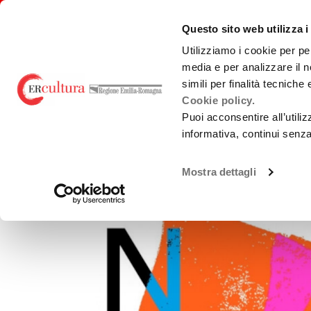
Torna
Cerca
Salta
Salta
alla
nel
ai
al
emiliaromagnacultura/
Questo sito web utilizza i
home
sito
contenuti
menu
page
principale
Utilizziamo i cookie per pe
media e per analizzare il n
E-R FILM COMMISSION
BANDI
PRO
simili per finalità tecniche
Cookie policy.
Puoi acconsentire all’utili
informativa, continui senz
Chi Siamo
Sviluppo
Loca
Nòt Film Festival
La Nostra Rete
Produzione
Teatr
Mostra dettagli
Accordi territoriali
Promozione
Guid
prod
Analisi Dati
Normativa di
Cast
Riferimento
Gree