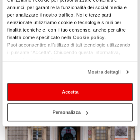
annunci, per garantire la funzionalità dei social media e
per analizzare il nostro traffico. Noi e terze parti
selezionate utilizziamo cookie o tecnologie simili per
finalità tecniche e, con il tuo consenso, anche per altre
finalità come specificato nella
Cookie policy.
Puoi acconsentire all’utilizzo di tali tecnologie utilizzando
Basilica sconsacrata di Sant'Agostino
il pulsante “Accetta”. Chiudendo questa informativa,
continui senza accettare.
Mostra dettagli
Accetta
Personalizza