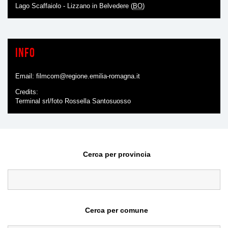
Lago Scaffaiolo - Lizzano in Belvedere (
BO
)
Info
Email:
filmcom@regione.emilia-romagna.it
Credits
Terminal srl/foto Rossella Santosuosso
Cerca per provincia
Cerca per comune