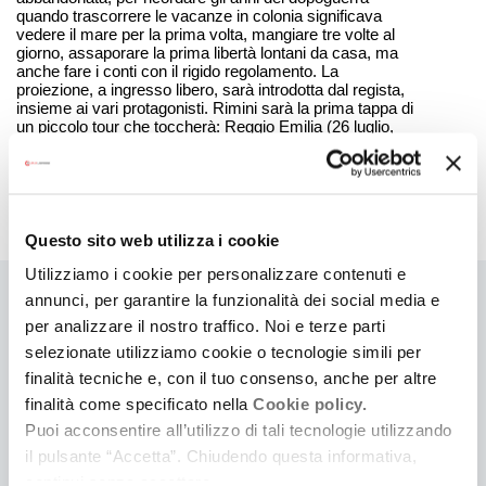
quando trascorrere le vacanze in colonia significava
vedere il mare per la prima volta, mangiare tre volte al
giorno, assaporare la prima libertà lontani da casa, ma
anche fare i conti con il rigido regolamento. La
proiezione, a ingresso libero, sarà introdotta dal regista,
insieme ai vari protagonisti. Rimini sarà la prima tappa di
un piccolo tour che toccherà: Reggio Emilia (26 luglio,
nell’ambito della rassegna “Cinema sotto le stelle”),
Cattolica (il 27 luglio, presso il Parco dell’Acquario Le
Navi)), Bellaria Igea Marina (29 agosto), per concludersi
in autunno a Cervia, Bologna (20 settembre) e a Forlì
(14 ottobre)
.
Questo sito web utilizza i cookie
Utilizziamo i cookie per personalizzare contenuti e
annunci, per garantire la funzionalità dei social media e
Ti
per analizzare il nostro traffico. Noi e terze parti
selezionate utilizziamo cookie o tecnologie simili per
può
finalità tecniche e, con il tuo consenso, anche per altre
interessare
finalità come specificato nella
Cookie policy.
Puoi acconsentire all’utilizzo di tali tecnologie utilizzando
il pulsante “Accetta”. Chiudendo questa informativa,
continui senza accettare.