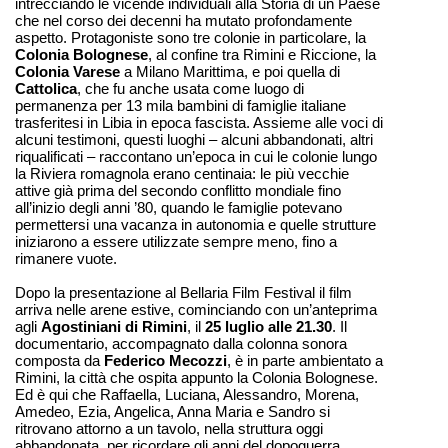
intrecciando le vicende individuali alla Storia di un Paese
che nel corso dei decenni ha mutato profondamente
aspetto. Protagoniste sono tre colonie in particolare, la
Colonia Bolognese
, al confine tra Rimini e Riccione, la
Colonia Varese
a Milano Marittima, e poi quella di
Cattolica
, che fu anche usata come luogo di
permanenza per 13 mila bambini di famiglie italiane
trasferitesi in Libia in epoca fascista. Assieme alle voci di
alcuni testimoni, questi luoghi – alcuni abbandonati, altri
riqualificati – raccontano un’epoca in cui le colonie lungo
la Riviera romagnola erano centinaia: le più vecchie
attive già prima del secondo conflitto mondiale fino
all’inizio degli anni ’80, quando le famiglie potevano
permettersi una vacanza in autonomia e quelle strutture
iniziarono a essere utilizzate sempre meno, fino a
rimanere vuote.
Dopo la presentazione al Bellaria Film Festival il film
arriva nelle arene estive, cominciando con un’anteprima
agli
Agostiniani di Rimini
, il
25 luglio alle 21.30
.
Il
documentario, accompagnato dalla colonna sonora
composta da
Federico Mecozzi
,
è in parte ambientato a
Rimini, la città che ospita appunto la Colonia Bolognese.
Ed è qui che Raffaella, Luciana, Alessandro, Morena,
Amedeo, Ezia, Angelica, Anna Maria e Sandro si
ritrovano attorno a un tavolo, nella struttura oggi
abbandonata, per ricordare gli anni del dopoguerra