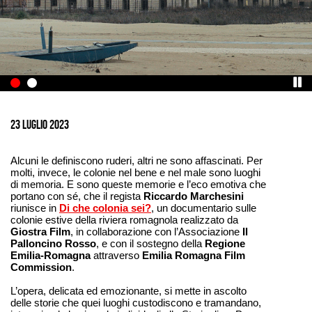
Ingrandisci
immagine
23 luglio 2023
Alcuni le definiscono ruderi, altri ne sono affascinati. Per
molti, invece, le colonie nel bene e nel male sono luoghi
di memoria. E sono queste memorie e l’eco emotiva che
portano con sé, che il regista
Riccardo Marchesini
riunisce in
Di che colonia sei?
, un documentario sulle
colonie estive della riviera romagnola realizzato da
Giostra Film
, in collaborazione con l’Associazione
Il
Palloncino Rosso
, e con il sostegno della
Regione
Emilia-Romagna
attraverso
Emilia Romagna Film
Commission
.
L’opera, delicata ed emozionante, si mette in ascolto
delle storie che quei luoghi custodiscono e tramandano,