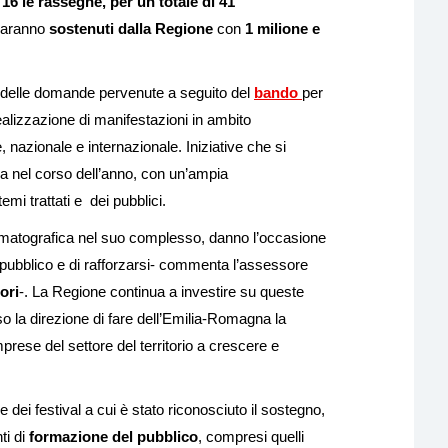
e
16 le rassegne, per un totale di 41
saranno
sostenuti dalla Regione
con
1 milione e
a delle domande pervenute a seguito del
bando
per
ealizzazione di manifestazioni in ambito
, nazionale e internazionale. Iniziative che si
gna nel corso dell’anno, con un’ampia
temi trattati e dei pubblici.
nematografica nel suo complesso, danno l’occasione
l pubblico e di rafforzarsi- commenta l’assessore
ori
-. La Regione continua a investire su queste
 la direzione di fare dell’Emilia-Romagna la
mprese del settore del territorio a crescere e
e dei festival a cui è stato riconosciuto il sostegno,
ti di
formazione del pubblico
, compresi quelli