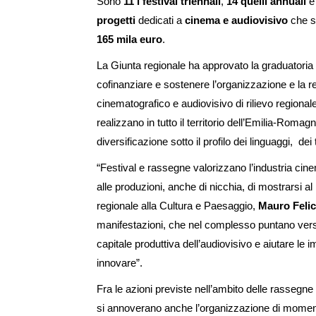
Sono
11 i festival triennali
,
14 quelli annuali
progetti
dedicati a
cinema e audiovisivo
che 
165 mila euro
.
La Giunta regionale ha approvato la graduatori
cofinanziare e sostenere l’organizzazione e la r
cinematografico e audiovisivo di rilievo regionale
realizzano in tutto il territorio dell’Emilia-Roma
diversificazione sotto il profilo dei linguaggi, dei 
“Festival e rassegne valorizzano l’industria ci
alle produzioni, anche di nicchia, di mostrarsi a
regionale alla Cultura e Paesaggio,
Mauro Felic
manifestazioni, che nel complesso puntano verso
capitale produttiva dell’audiovisivo e aiutare le i
innovare”.
Fra le azioni previste nell’ambito delle rassegne 
si annoverano anche l’organizzazione di momen