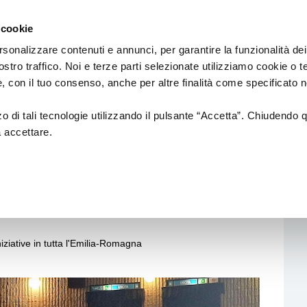
Regione
cinema
Emilia
 cookie
a
Romagna
cura
rsonalizzare contenuti e annunci, per garantire la funzionalità dei
di
ostro traffico. Noi e terze parti selezionate utilizziamo cookie o 
DUZIONE
Assessorato
PROMOZIONE
SALE
 e, con il tuo consenso, anche per altre finalità come specificato n
Cultura
e
Paesaggio
zzo di tali tecnologie utilizzando il pulsante “Accetta”. Chiudendo 
a accettare.
tion
Fondazione Cineteca di
Normativa di
Bologna
Riferimento
euro a 41 festival e
i di posa
Festival
Sale
cinematografic
a alla
rafiche di rilievo
Doc in Tour
uzione
ing
Azioni di Sistema
niziative in tutta l'Emilia-Romagna
n Film
Catalogo Opere Sostenute