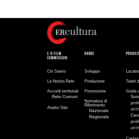
E-R FILM
BANDI
PRODUZ
COMMISSION
Chi Siamo
Sviluppo
Locati
La Nostra Rete
Produzione
Teatri 
Accordi territoriali
Promozione
Guida a
Rete Comuni
Son
Normativa di
prof
Riferimento
Analisi Dati
un’
Nazionale
Cer
Regionale
prof
un’
Castin