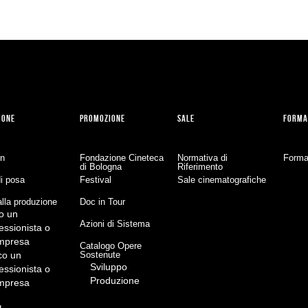
IONE
PROMOZIONE
SALE
FORMA
on
Fondazione Cineteca
Normativa di
Forma
di Bologna
Riferimento
di posa
Festival
Sale cinematografiche
lla produzione
Doc in Tour
o un
Azioni di Sistema
essionista o
impresa
Catalogo Opere
co un
Sostenute
Sviluppo
essionista o
Produzione
impresa
g