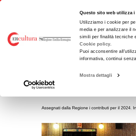
Torna
Cerca
Salta
Salta
alla
nel
ai
al
emiliaromagnacultura/
Questo sito web utilizza i
home
sito
contenuti
menu
page
principale
Utilizziamo i cookie per pe
media e per analizzare il n
E-R FILM COMMISSION
BANDI
PRO
simili per finalità tecniche
Cookie policy.
Puoi acconsentire all’utili
EVENTS AND NEWS
NEWS
informativa, continui senz
Chi Siamo
Sviluppo
Loca
Oltre 1 milione di 
La Nostra Rete
Produzione
Teatr
Mostra dettagli
Accordi territoriali
Promozione
Guid
rassegne cinematog
prod
Analisi Dati
Normativa di
Cast
Riferimento
Assegnati dalla Regione i contributi per il 2024. I
Gree