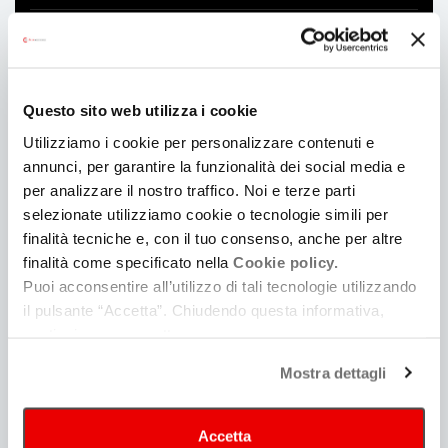
Regia
Ambrogio Lo Giudice
Questo sito web utilizza i cookie
Produzione
COMPAGNIA LEONE CINEMATOGRAFICA
Utilizziamo i cookie per personalizzare contenuti e
annunci, per garantire la funzionalità dei social media e
per analizzare il nostro traffico. Noi e terze parti
Soggetto e sceneggiatura
selezionate utilizziamo cookie o tecnologie simili per
Stefano Sardo
/
Ambrogio Lo Giudice
finalità tecniche e, con il tuo consenso, anche per altre
finalità come specificato nella
Cookie policy.
Direttore della fotografia
Puoi acconsentire all’utilizzo di tali tecnologie utilizzando
Gian Filippo Corticelli
il pulsante “Accetta”. Chiudendo questa informativa,
continui senza accettare.
Musica
Beppe D'Onghia
Mostra dettagli
Scenografia
Accetta
Giancarlo Basili