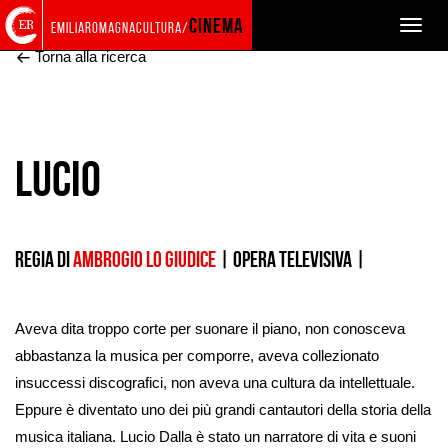
Torna
Cerca
Salta
Salta
cinema
Toggle
emiliaromagnacultura/
alla
nel
ai
al
naviga
home
sito
contenuti
menu
Torna alla ricerca
page
principale
Lucio
Regia di
Ambrogio Lo Giudice
|
opera televisiva
|
Aveva dita troppo corte per suonare il piano, non conosceva
abbastanza la musica per comporre, aveva collezionato
insuccessi discografici, non aveva una cultura da intellettuale.
Eppure è diventato uno dei più grandi cantautori della storia della
musica italiana. Lucio Dalla è stato un narratore di vita e suoni