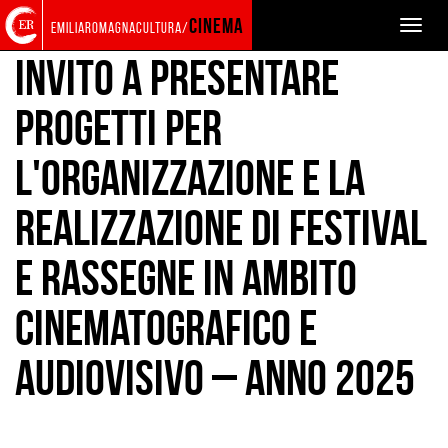
Torna
Cerca
Salta
Salta
BANDI
PROMOZIONE
FESTIVAL E RASSEGNE
cinema
Toggle
emiliaromagnacultura/
alla
nel
ai
al
naviga
home
sito
contenuti
menu
Invito a presentare
page
principale
progetti per
l'organizzazione e la
realizzazione di festival
e rassegne in ambito
cinematografico e
audiovisivo – Anno 2025