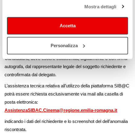
a. per i Comuni e le Unioni di Comuni: dal Sindaco o da suo
Mostra dettagli
delegato;
b. per i soggetti privati: dal legale rappresentante oppure da un
Accetta
delegato a cui venga conferito dal rappresentante legale, con
procura speciale, un mandato con rappresentanza per la
presentazione della domanda. La procura, il cui modello è reso
Personalizza
disponibile in questa pagina nel box a destra denominato
Candidatura, deve essere sottoscritta, digitalmente o con firma
autografa, dal rappresentante legale del soggetto richiedente e
controfirmata dal delegato.
L’assistenza tecnica relativa all’utilizzo della piattaforma SIB@C
potrà essere richiesta esclusivamente via mail alla casella di
posta elettronica:
AssistenzaSIBAC.Cinema@regione.emilia-romagna.it
indicando i dati del richiedente e lo screenshot del dell’anomalia
riscontrata.