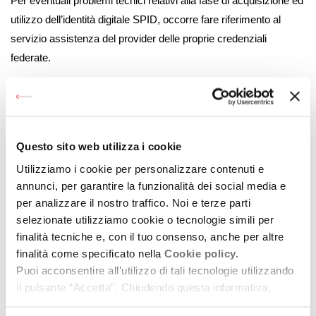
Per eventuali problemi tecnici relativi alla fase di acquisizione ed
utilizzo dell’identità digitale SPID, occorre fare riferimento al
servizio assistenza del provider delle proprie credenziali
federate.
La procedura per la compilazione tramite la piattaforma Sib@c
prevede diversi moduli per l’inserimento dei dati che, nel loro
insieme, costituiscono il dossier di candidatura: scheda dati
anagrafici del soggetto richiedente, modulo di domanda, scheda
Questo sito web utilizza i cookie
progetto, scheda economico-finanziaria, modulo
Utilizziamo i cookie per personalizzare contenuti e
autodichiarazioni, allegati; sulla piattaforma Sib@c sono presenti
annunci, per garantire la funzionalità dei social media e
dei controlli applicativi che non consentono il completamento
per analizzare il nostro traffico. Noi e terze parti
della compilazione e l’invio della domanda in assenza di
selezionate utilizziamo cookie o tecnologie simili per
informazioni/documenti obbligatori previsti dal presente invito
finalità tecniche e, con il tuo consenso, anche per altre
finalità come specificato nella
Cookie policy.
per l’ammissibilità formale della domanda.
Puoi acconsentire all’utilizzo di tali tecnologie utilizzando
La domanda di contributo e il relativo progetto devono essere
il pulsante “Accetta”. Chiudendo questa informativa,
sottoscritti:
continui senza accettare.